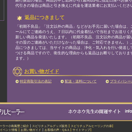
銀行振込の場合、商品お申し込みから1週間以内に指定口座へお振
代引きの場合は商品と引き換えに代金を運送業者にお支払いくださ
返品につきまして
「初期不良品」「注文以外の商品」などがお手元に届いた場合は、
ールにてご連絡のうえ、７日以内に代金着払いで当社までお送りく
新しい商品を発送いたします。（初期不良品、注文以外の商品が届
その旨のご連絡がいただけなかった場合は、ご対応できません。）
品につきましては、当サイトの商品は、浄化・気入れを行い発送し
つける商品ですので、衛生的な理由からも返品はお断りしておりま
ます。）
お買い物ガイド
特定商取引法の表記
配送・送料について
プライバシー
ーラー小島鳳豐ご紹介
スピリチュアルグッズ販売
スピリチュアルヒーリングの扉
イベント情報
お買い物ガイド
お客様の声・Q＆A
サイトマップ