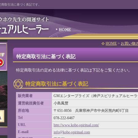
定商取引法に基づく表記です。
HOME
>
お買い物
特定商取引法に基づく表記
特定商取引法の定める法律に基づく表記は下記をご覧ください。
特定商取引法に基づく表記
販売業者
GMエンタープライズ（神戸スピリチュアルヒーラ
運営統括責任者
小島鳳豐
所在地
〒651-0056 兵庫県神戸市中央区熊内町6丁目
Tel
078-222-6467
URL
http://www.kobe-spiritual.com/
E-mail
info@kobe-spiritual.com